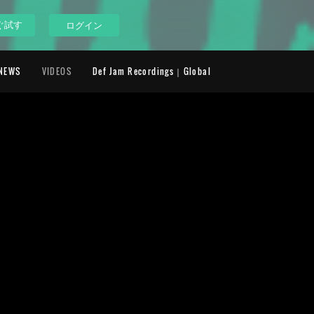
ぐ試す
ログイン
NEWS
VIDEOS
Def Jam Recordings｜Global