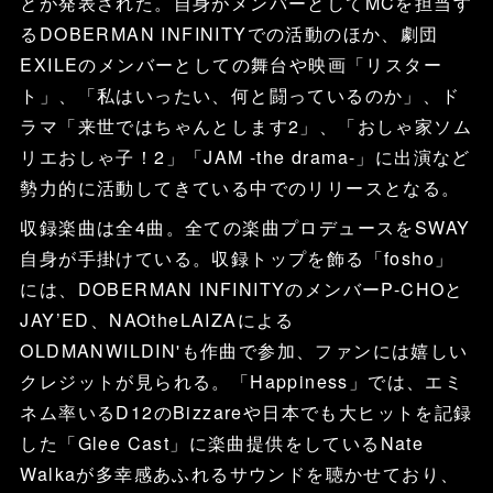
とが発表された。自身がメンバーとしてMCを担当す
るDOBERMAN INFINITYでの活動のほか、劇団
EXILEのメンバーとしての舞台や映画「リスター
ト」、「私はいったい、何と闘っているのか」、ド
ラマ「来世ではちゃんとします2」、「おしゃ家ソム
リエおしゃ子！2」「JAM -the drama-」に出演など
勢力的に活動してきている中でのリリースとなる。
収録楽曲は全4曲。全ての楽曲プロデュースをSWAY
自身が手掛けている。収録トップを飾る「fosho」
には、DOBERMAN INFINITYのメンバーP-CHOと
JAY’ED、NAOtheLAIZAによる
OLDMANWILDIN'も作曲で参加、ファンには嬉しい
クレジットが見られる。「Happiness」では、エミ
ネム率いるD12のBizzareや日本でも大ヒットを記録
した「Glee Cast」に楽曲提供をしているNate
Walkaが多幸感あふれるサウンドを聴かせており、