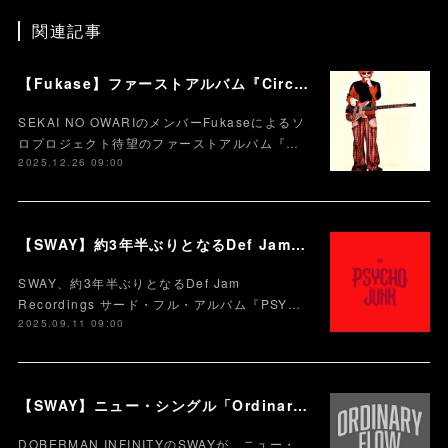
関連記事
【Fukase】ファーストアルバム『Circusm』本日配信スタート！！！ CDパッケージの発売も決定！ 超豪華仕様のデラックス盤など5月にリリース！
SEKAI NO OWARIのメンバーFukaseによるソ
ロプロジェクト待望のファーストアルバム『…
2025.12.26 09:00
【SWAY】約3年半ぶりとなるDef Jam Recordingsからのサード・フル・アルバム『PSYCHO JUNK』、9月12日サプライズ・リリース。
SWAY、約3年半ぶりとなるDef Jam
Recordings サード・フル・アルバム『PSY…
2025.09.11 09:00
【SWAY】ニュー・シングル「Ordinary flow (feat.MIYACHI) 」を本日10月9日に配信スタート。 週末の休みまで頑張る社会人への応援ソング
DOBERMAN INFINITYのSWAYが、ニュー・