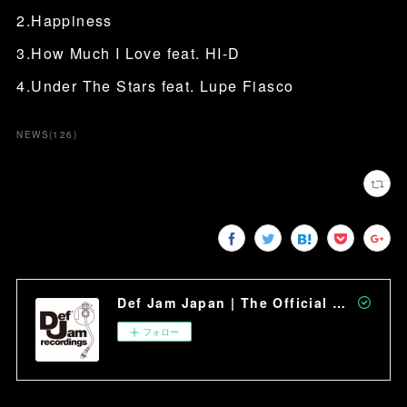
2.Happiness
3.How Much I Love feat. HI-D
4.Under The Stars feat. Lupe Fiasco
NEWS
(
126
)
Def Jam Japan | The Official Site
フォロー