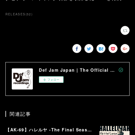
RELEASES
(
52
)
Def Jam Japan | The Official Site
フォロー
関連記事
【AK-69】ハレルヤ -The Final Season-