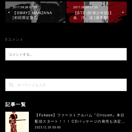
2017.09.29 07:52
2017.09.29 07:35
【SWAY】MANZANA
【BTS (防弾少年団)】
[初回限定盤B]
血、汗、涙 [通常盤]
0
コメント
記事一覧
【Fukase】ファーストアルバム『Circusm』本日
配信スタート！！！ CDパッケージの発売も決定…
2025.12.26 09:00