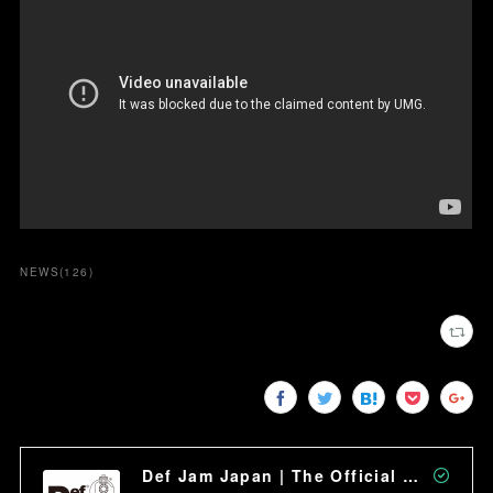
NEWS
(
126
)
Def Jam Japan | The Official Site