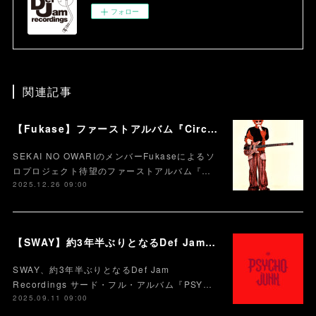
フォロー
関連記事
【Fukase】ファーストアルバム『Circusm』本日配信スタート！！！ CDパッケージの発売も決定！ 超豪華仕様のデラックス盤など5月にリリース！
SEKAI NO OWARIのメンバーFukaseによるソ
ロプロジェクト待望のファーストアルバム『…
2025.12.26 09:00
【SWAY】約3年半ぶりとなるDef Jam Recordingsからのサード・フル・アルバム『PSYCHO JUNK』、9月12日サプライズ・リリース。
SWAY、約3年半ぶりとなるDef Jam
Recordings サード・フル・アルバム『PSY…
2025.09.11 09:00