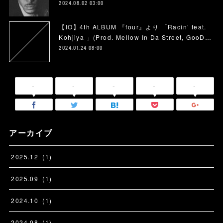
2024.08.02 03:00
【IO】4th ALBUM 『four』より 「Racin’ feat.
Kohjiya 」(Prod. Mellow In Da Street, GooD…
2024.01.24 08:00
-
-
-
-
-
アーカイブ
2025
.
12
(
1
)
2025
.
09
(
1
)
2024
.
10
(
1
)
2024
.
08
(
1
)