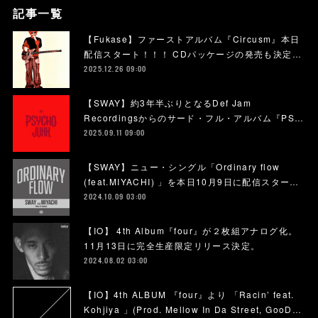
記事一覧
【Fukase】ファーストアルバム『Circusm』本日
配信スタート！！！ CDパッケージの発売も決定…
2025.12.26 09:00
【SWAY】約3年半ぶりとなるDef Jam
Recordingsからのサード・フル・アルバム『PS…
2025.09.11 09:00
【SWAY】ニュー・シングル「Ordinary flow
(feat.MIYACHI) 」を本日10月9日に配信スター…
2024.10.09 03:00
【IO】 4th Album『four』が２枚組アナログ化。
11月13日に完全生産限定リリース決定。
2024.08.02 03:00
【IO】4th ALBUM 『four』より 「Racin’ feat.
Kohjiya 」(Prod. Mellow In Da Street, GooD…