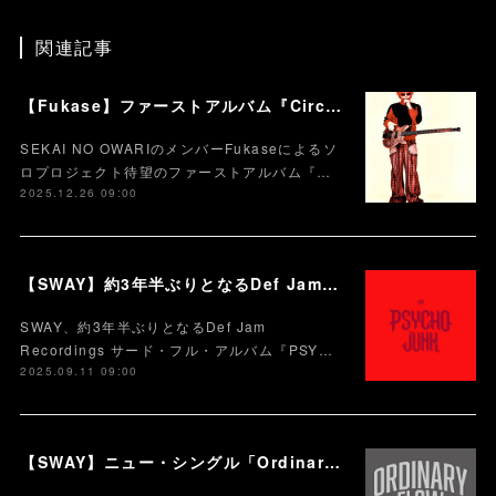
関連記事
【Fukase】ファーストアルバム『Circusm』本日配信スタート！！！ CDパッケージの発売も決定！ 超豪華仕様のデラックス盤など5月にリリース！
SEKAI NO OWARIのメンバーFukaseによるソ
ロプロジェクト待望のファーストアルバム『…
2025.12.26 09:00
【SWAY】約3年半ぶりとなるDef Jam Recordingsからのサード・フル・アルバム『PSYCHO JUNK』、9月12日サプライズ・リリース。
SWAY、約3年半ぶりとなるDef Jam
Recordings サード・フル・アルバム『PSY…
2025.09.11 09:00
【SWAY】ニュー・シングル「Ordinary flow (feat.MIYACHI) 」を本日10月9日に配信スタート。 週末の休みまで頑張る社会人への応援ソング