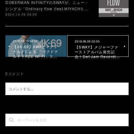
DOBERMAN INFINITYのSWAYが、ニュー・
シングル「Ordinary flow (feat.MIYACHI) …
2024.10.09 03:00
2018.06.13 04:00
2018.06.09 02:00
【AK-69】AWAとマクド
【SWAY】メジャーファ
ナルドによる 「マクドナ
ーストアルバム発売記
ルド FREE Wi-Fi」ス…
念！Def Jam Recordi…
0
コメント