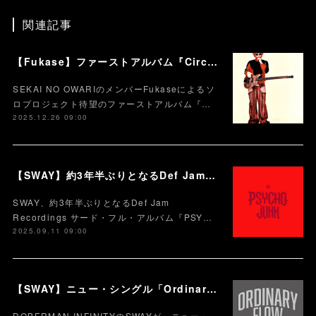
関連記事
【Fukase】ファーストアルバム『Circusm』本日配信スタート！！！ CDパッケージの発売も決定！ 超豪華仕様のデラックス盤など5月にリリース！
SEKAI NO OWARIのメンバーFukaseによるソ
ロプロジェクト待望のファーストアルバム『…
2025.12.26 09:00
【SWAY】約3年半ぶりとなるDef Jam Recordingsからのサード・フル・アルバム『PSYCHO JUNK』、9月12日サプライズ・リリース。
SWAY、約3年半ぶりとなるDef Jam
Recordings サード・フル・アルバム『PSY…
2025.09.11 09:00
【SWAY】ニュー・シングル「Ordinary flow (feat.MIYACHI) 」を本日10月9日に配信スタート。 週末の休みまで頑張る社会人への応援ソング
DOBERMAN INFINITYのSWAYが、ニュー・