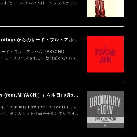
ースされた。このアルバムは、ヒップホップ…
【SWAY】約3年半ぶりとなるDef Jam Recordingsからのサード・フル・アルバム『PSYCHO JUNK』、9月12日サプライズ・リリース。
gs サード・フル・アルバム『PSYCHO
ライズ・リリースされる。数日前からSWA…
【SWAY】ニュー・シングル「Ordinary flow (feat.MIYACHI) 」を本日10月9日に配信スタート。 週末の休みまで頑張る社会人への応援ソング
dinary flow (feat.MIYACHI) 」を
リング、多くのヒット作品を手掛けているN…