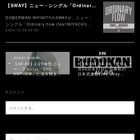
【SWAY】ニュー・シングル「Ordinary flow (feat.MIYACHI) 」を本日10月9日に配信スタート。 週末の休みまで頑張る社会人への応援ソング
DOBERMAN INFINITYのSWAYが、ニュー・
シングル「Ordinary flow (feat.MIYACHI) …
2024.10.09 03:00
2019.01.15 09:00
2018.11.16 13:00
【AK-69】2/27発売 ニュ
【AK-69】AK-69、来年3
ー・アルバム『THE
月30日＆31日に自身初の
ANTHEM』に清水翔太…
日本武道館LIVE 2day…
0
コメント