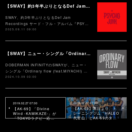
【SWAY】約3年半ぶりとなるDef Jam Recordingsからのサード・フル・アルバム『PSYCHO JUNK』、9月12日サプライズ・リリース。
SWAY、約3年半ぶりとなるDef Jam
Recordings サード・フル・アルバム『PSY…
2025.09.11 09:00
【SWAY】ニュー・シングル「Ordinary flow (feat.MIYACHI) 」を本日10月9日に配信スタート。 週末の休みまで頑張る社会人への応援ソング
DOBERMAN INFINITYのSWAYが、ニュー・
シングル「Ordinary flow (feat.MIYACHI) …
2024.10.09 03:00
2019.02.27 07:00
2019.02.27 07:00
【AK-69】本日より、ト
【AK-69】「Divine
レーニングジム「HALEO
Wind -KAMIKAZE-」が
代官山」とAK-69のタ…
「TOKYOラグビー応…