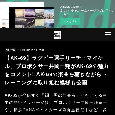
Ameba Owndで
あなただけのホームページやブログをつ
くろう
今すぐ試す
2019.02.27 07:00
NEWS
【AK-69】ラグビー選手リーチ・マイケ
ル、プロボクサー井岡一翔がAK-69の魅力
をコメント! AK-69の楽曲を聴きながらト
レーニングに取り組む模様も公開
AK-69が発信する「闘う男の代弁者」ともいえる曲
中の熱いメッセージは、プロボクサー井岡一翔選手
や、横浜DeNAベイスターズ筒香嘉智選手など、多