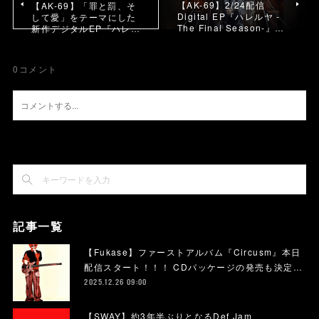
【AK-69】2/24配信
【AK-69】「罪と罰、そ
Digital EP『ハレルヤ -
して愛」をテーマにした
The Final Season-』…
新作デジタルEP『ハレ…
0
コメント
記事一覧
【Fukase】ファーストアルバム『Circusm』本日
配信スタート！！！ CDパッケージの発売も決定…
2025.12.26 09:00
【SWAY】約3年半ぶりとなるDef Jam