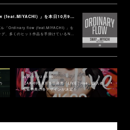
【SWAY】ニュー・シングル「Ordinary flow (feat.MIYACHI) 」を本日10月9日に配信スタート。 週末の休みまで頑張る社会人への応援ソング
dinary flow (feat.MIYACHI) 」を
リング、多くのヒット作品を手掛けているN…
2020.07.22 03:00
」の
【AK-69】8月５日発売『LIVE : live』購入者
先着特典の各デザインが決定！