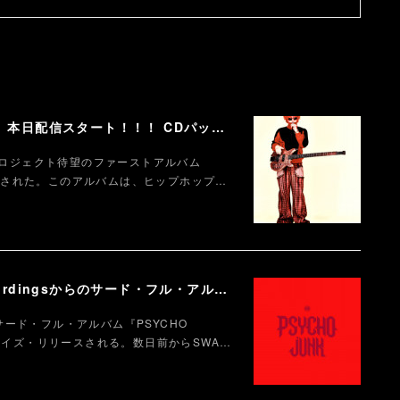
【Fukase】ファーストアルバム『Circusm』本日配信スタート！！！ CDパッケージの発売も決定！ 超豪華仕様のデラックス盤など5月にリリース！
ソロプロジェクト待望のファーストアルバム
ースされた。このアルバムは、ヒップホップ…
【SWAY】約3年半ぶりとなるDef Jam Recordingsからのサード・フル・アルバム『PSYCHO JUNK』、9月12日サプライズ・リリース。
gs サード・フル・アルバム『PSYCHO
ライズ・リリースされる。数日前からSWA…