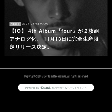
2024.08.02 03:00
NEWS
【IO】 4th Album『four』が２枚組
アナログ化。 11月13日に完全生産限
定リリース決定。
Copyright©2016 Def Jam Recordings. All rights reserved.
Powered by
無料でホームページをつくろう
AmebaOwnd
フォロー